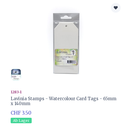
1283-1
Lavinia Stamps - Watercolour Card Tags - 65mm
x 140mm
CHF 3.50
Ab Lager