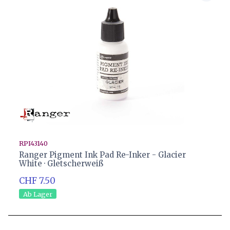
RPI43140
Ranger Pigment Ink Pad Re-Inker - Glacier
White · Gletscherweiß
CHF 7.50
Ab Lager