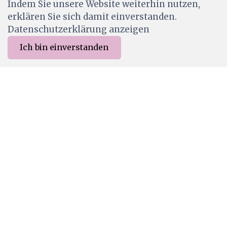
Indem Sie unsere Website weiterhin nutzen,
erklären Sie sich damit einverstanden.
Datenschutzerklärung anzeigen
Ich bin einverstanden
0
Merkliste
Menu
CHF 0.00
112299
FABER-CASTELL Buntstift PITT PASTELL,
schwarz medium