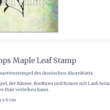
mps Maple Leaf Stamp
lhouettenstempel des ikonischen Ahornblatts.
mpel, der Bäume, Bordüren und Kränze mit Laub bela
es Flair verleihen kann.
m x 6 cm