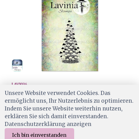
LAV1034
Lavinia Stamps - Starcap Mushrooms
Unsere Website verwendet Cookies. Das
ermöglicht uns, Ihr Nutzerlebnis zu optimieren.
CHF 7.50
Indem Sie unsere Website weiterhin nutzen,
Wird für dich bestellt
erklären Sie sich damit einverstanden.
Datenschutzerklärung anzeigen
Ich bin einverstanden
0