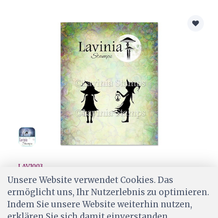
LAV1003
Lavinia Stamps - Penelope
Unsere Website verwendet Cookies. Das
ermöglicht uns, Ihr Nutzerlebnis zu optimieren.
CHF 8.90
Indem Sie unsere Website weiterhin nutzen,
Wird für dich bestellt
erklären Sie sich damit einverstanden.