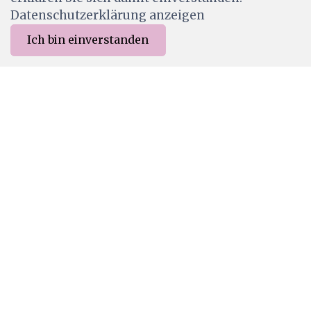
Datenschutzerklärung anzeigen
Ich bin einverstanden
0
Merkliste
Menu
CHF 0.00
LAV999
Lavinia Stamps - Esme
CHF 8.90
Ab Lager