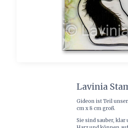
Lavinia Sta
Gideon ist Teil unse
cm x 8 cm groß.
Sie sind sauber, kla
Harz und können auf