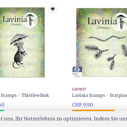
LAV1017
 Stamps - Thistlewhisk
Lavinia Stamps - Starpin
50
CHF 9.90
er
Wird für dich bestellt
 uns, Ihr Nutzerlebnis zu optimieren. Indem Sie un