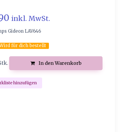
.90
inkl. MwSt.
mps Gideon LAV646
Wird für dich bestellt
Stk.
In den Warenkorb
kliste hinzufügen