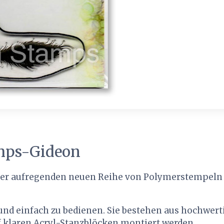
mps-Gideon
rer aufregenden neuen Reihe von Polymerstempeln f
r und einfach zu bedienen. Sie bestehen aus hochwe
 klaren Acryl-Stanzblöcken montiert werden