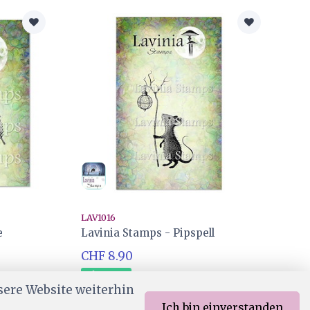
LAV1016
e
Lavinia Stamps - Pipspell
CHF 8.90
Ab Lager
sere Website weiterhin
Ich bin einverstanden