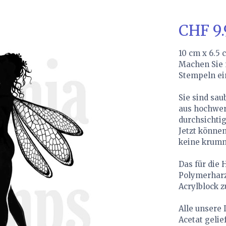
CHF 9
10 cm x 6.5 
Machen Sie 
Stempeln ei
Sie sind sau
aus hochwer
durchsichti
Jetzt können
keine krumm
Das für die 
Polymerharz
Acrylblock z
Alle unsere 
Acetat gelie