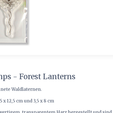
ps - Forest Lanterns
hnete Waldlaternen.
5 x 12,5 cm und 3,5 x 8 cm
wertigem, transparentem Harz hergestellt und sind 