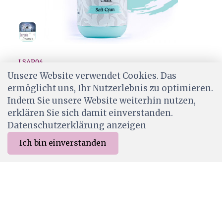
LSAP04
Lavina Chalk Acrylic Paint Soft Cyan
Unsere Website verwendet Cookies. Das
ermöglicht uns, Ihr Nutzerlebnis zu optimieren.
CHF 7.50
Indem Sie unsere Website weiterhin nutzen,
Ab Lager
erklären Sie sich damit einverstanden.
Datenschutzerklärung anzeigen
Ich bin einverstanden
0
Merkliste
Menu
CHF 0.00