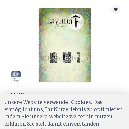
LAV970
Lavinia Stamps - Miniature Books
Unsere Website verwendet Cookies. Das
ermöglicht uns, Ihr Nutzerlebnis zu optimieren.
CHF 6.70
Indem Sie unsere Website weiterhin nutzen,
Ab Lager
erklären Sie sich damit einverstanden.