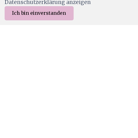
Datenschutzerklärung anzeigen
Ich bin einverstanden
0
Merkliste
Menu
CHF 0.00
LAV880
Lavinia Stamps - Inner Wooden Door
CHF 5.90
Ab Lager