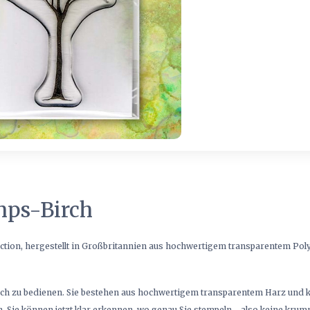
mps-Birch
ection, hergestellt in Großbritannien aus hochwertigem transparentem Poly
nfach zu bedienen. Sie bestehen aus hochwertigem transparentem Harz und k
. Sie können jetzt klar erkennen, wo genau Sie stempeln - also keine kru