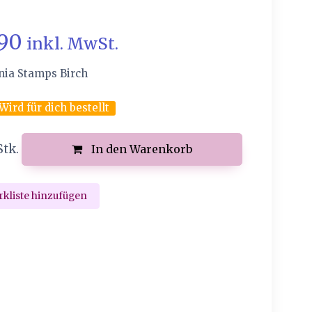
.90
inkl. MwSt.
nia Stamps Birch
Wird für dich bestellt
Stk.
In den Warenkorb
kliste hinzufügen