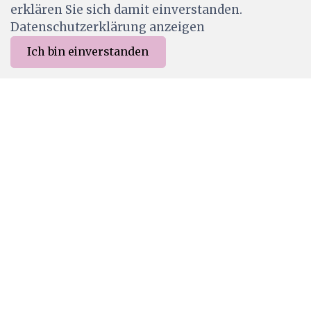
erklären Sie sich damit einverstanden.
Datenschutzerklärung anzeigen
Ich bin einverstanden
0
Merkliste
Menu
CHF 0.00
60001201
We R Makers • Shadow Box Punch Board
CHF 49.90
Wird für dich bestellt