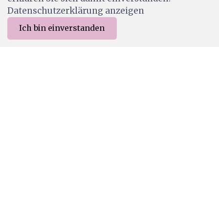
Datenschutzerklärung anzeigen
Ich bin einverstanden
0
Merkliste
Menu
CHF 0.00
CCSTIVY-01
Card-io Ivy Trails A7 Clear Stamp Set
CHF 7.90
Ab Lager