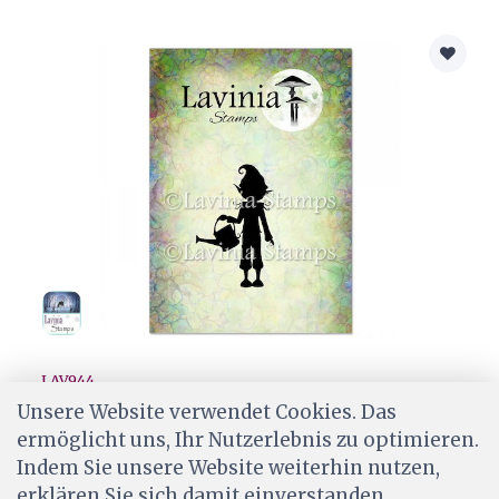
LAV944
Lavinia Stamps - Herbalum Bob
Unsere Website verwendet Cookies. Das
ermöglicht uns, Ihr Nutzerlebnis zu optimieren.
CHF 8.50
Indem Sie unsere Website weiterhin nutzen,
Ab Lager
erklären Sie sich damit einverstanden.