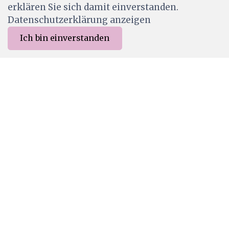
erklären Sie sich damit einverstanden.
Datenschutzerklärung anzeigen
Ich bin einverstanden
0
Merkliste
Menu
CHF 0.00
LAV1036
Lavinia Stamps - Starflare Pods
CHF 10.50
Wird für dich bestellt