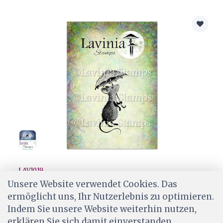
LAV1019
Lavinia Stamps - Thistlewhisk
Unsere Website verwendet Cookies. Das
ermöglicht uns, Ihr Nutzerlebnis zu optimieren.
CHF 8.50
Indem Sie unsere Website weiterhin nutzen,
Ab Lager
erklären Sie sich damit einverstanden.