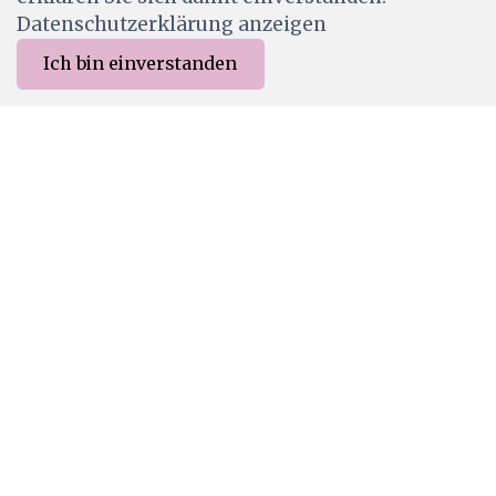
Datenschutzerklärung anzeigen
Ich bin einverstanden
0
Merkliste
Menu
CHF 0.00
LAV1011
Lavinia Stamps - Everlight 2
CHF 7.90
Wird für dich bestellt