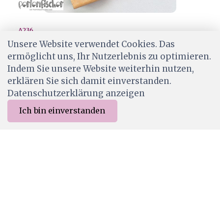
A236
PERLENFISCHER-Stempel | Fuchs Gross
Unsere Website verwendet Cookies. Das
ermöglicht uns, Ihr Nutzerlebnis zu optimieren.
CHF 9.50
Indem Sie unsere Website weiterhin nutzen,
Ab Lager
erklären Sie sich damit einverstanden.
Datenschutzerklärung anzeigen
Ich bin einverstanden
0
Merkliste
Menu
CHF 0.00