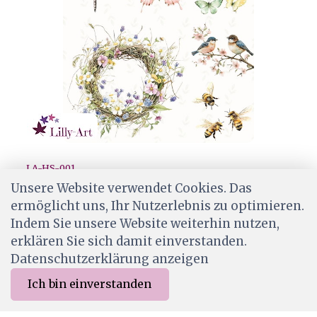
LA-HS-001
Lilly-Art Designpapier Happy Spring
Unsere Website verwendet Cookies. Das
ermöglicht uns, Ihr Nutzerlebnis zu optimieren.
CHF 2.00
Indem Sie unsere Website weiterhin nutzen,
Ab Lager
erklären Sie sich damit einverstanden.
Datenschutzerklärung anzeigen
Ich bin einverstanden
0
Merkliste
Menu
CHF 0.00