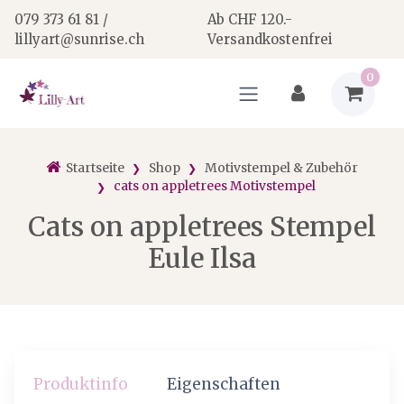
079 373 61 81 /
Ab CHF 120.-
lillyart@sunrise.ch
Versandkostenfrei
0
Startseite
Shop
Motivstempel & Zubehör
cats on appletrees Motivstempel
Cats on appletrees Stempel
Eule Ilsa
Produktinfo
Eigenschaften