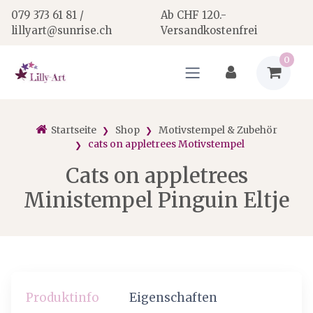
079 373 61 81 /
Ab CHF 120.-
lillyart@sunrise.ch
Versandkostenfrei
0
Startseite
Shop
Motivstempel & Zubehör
cats on appletrees Motivstempel
Cats on appletrees
Ministempel Pinguin Eltje
Produktinfo
Eigenschaften