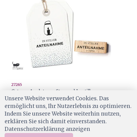
27265
Cats on Appletrees Stempel In stiller
Anteilnahme
Unsere Website verwendet Cookies. Das
ermöglicht uns, Ihr Nutzerlebnis zu optimieren.
CHF 6.50
Indem Sie unsere Website weiterhin nutzen,
Wird für dich bestellt
erklären Sie sich damit einverstanden.
Datenschutzerklärung anzeigen