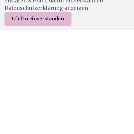
erklären Sie sich damit einverstanden.
Datenschutzerklärung anzeigen
Ich bin einverstanden
0
Merkliste
Menu
CHF 0.00
28378
Cats on appletrees Stempel Katze Frida frontal
CHF 5.00