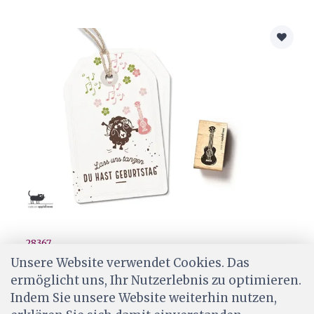
28367
Cats on appletrees Stempel Ukulele
Unsere Website verwendet Cookies. Das
ermöglicht uns, Ihr Nutzerlebnis zu optimieren.
CHF 5.00
Indem Sie unsere Website weiterhin nutzen,
Wird für dich bestellt