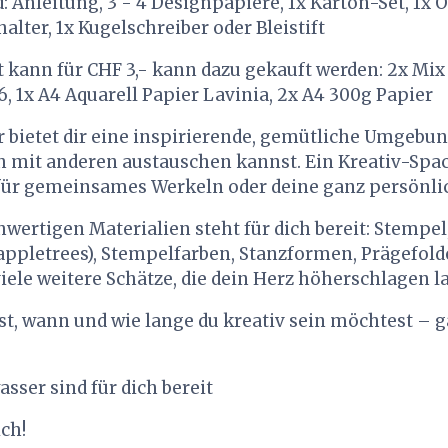
d: Anleitung, 3 - 4 Designpapiere, 1x Karton-Set, 1x
halter, 1x Kugelschreiber oder Bleistift
 kann für CHF 3,- kann dazu gekauft werden: 2x Mix
, 1x A4 Aquarell Papier Lavinia, 2x A4 300g Papier
r bietet dir eine inspirierende, gemütliche Umgebung
ch mit anderen austauschen kannst. Ein Kreativ-Space
für gemeinsames Werkeln oder deine ganz persönlic
hwertigen Materialien steht für dich bereit: Stempel
ppletrees), Stempelfarben, Stanzformen, Prägefold
iele weitere Schätze, die dein Herz höherschlagen l
st, wann und wie lange du kreativ sein möchtest – 
sser sind für dich bereit
ich!