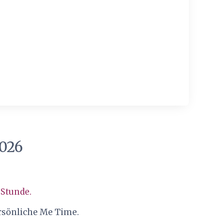
2026
 Stunde.
ersönliche Me Time.