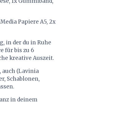
 Oese, 1x Gummiband,
 Media Papiere A5, 2x
, in der du in Ruhe
 für bis zu 6
he kreative Auszeit.
, auch (Lavinia
er, Schablonen,
assen.
ganz in deinem