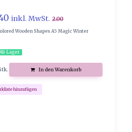
.40
inkl. MwSt.
2.00
olored Wooden Shapes A5 Magic Winter
Ab Lager
Stk.
In den Warenkorb
kliste hinzufügen