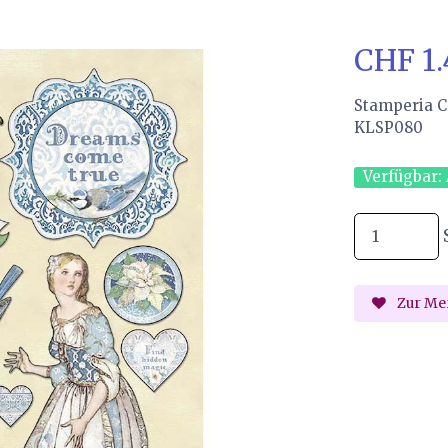
CHF 1
Stamperia C
KLSP080
Verfügbar:
Zur Mer