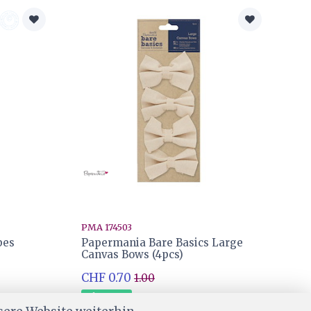
PMA 174503
pes
Papermania Bare Basics Large
Canvas Bows (4pcs)
CHF 0.70
1.00
Ab Lager