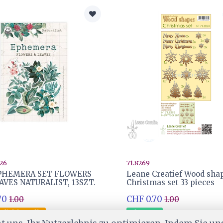
-26
71.8269
EPHEMERA SET FLOWERS
Leane Creatief Wood sha
AVES NATURALIST, 13SZT.
Christmas set 33 pieces
70
CHF 0.70
1.00
1.00
 dich bestellt
Ab Lager