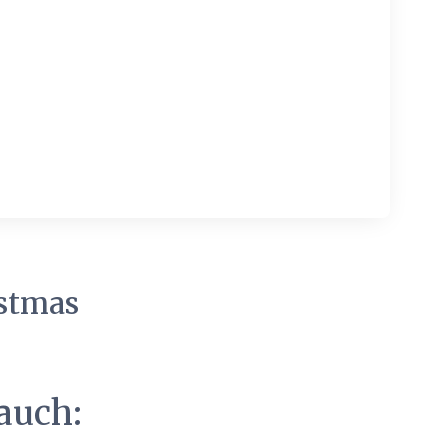
istmas
auch: