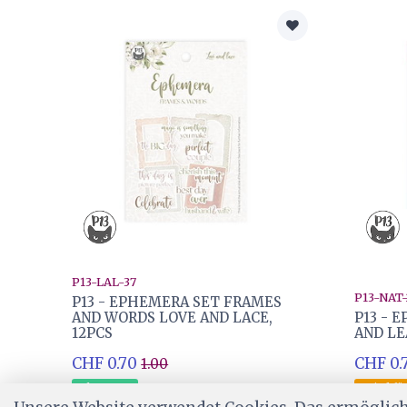
P13-LAL-37
P13-NAT
P13 - EPHEMERA SET FRAMES
AND WORDS LOVE AND LACE,
P13 - 
12PCS
AND LE
CHF 0.70
CHF 0.
1.00
Ab Lager
Wird für