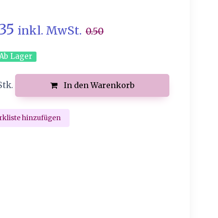
.35
inkl. MwSt.
0.50
Ab Lager
Stk.
In den Warenkorb
kliste hinzufügen