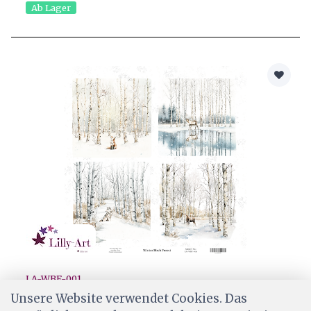
Ab Lager
LA-WBF-001
Lilly-Art Designpapier Winter Birch Forest
Unsere Website verwendet Cookies. Das