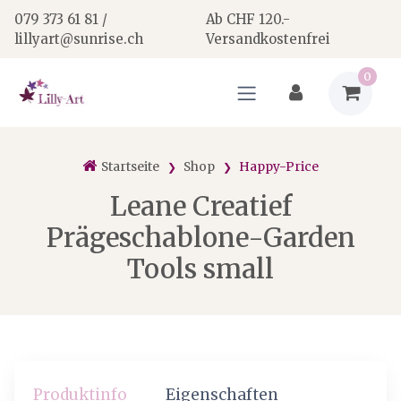
079 373 61 81 /
Ab CHF 120.-
lillyart@sunrise.ch
Versandkostenfrei
0
Startseite
Shop
Happy-Price
Leane Creatief
Prägeschablone-Garden
Tools small
Produktinfo
Eigenschaften