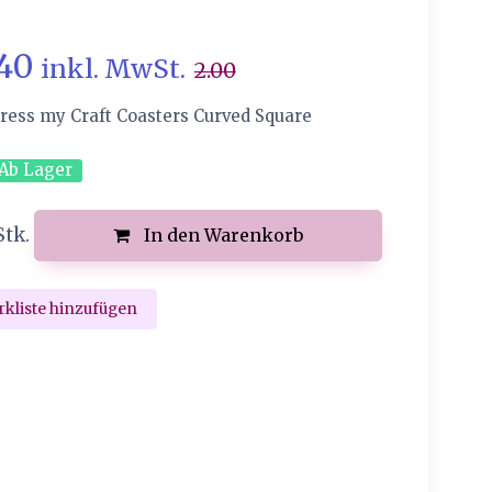
.40
inkl. MwSt.
2.00
ess my Craft Coasters Curved Square
Ab Lager
Stk.
In den Warenkorb
kliste hinzufügen