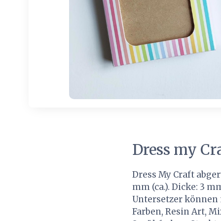
Dress my Cra
Dress My Craft abger
mm (ca.). Dicke: 3 m
Untersetzer können m
Farben, Resin Art, M