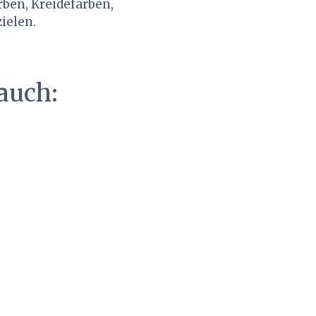
rben, Kreidefarben,
ielen.
auch: