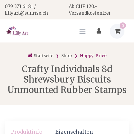
079 373 61 81 /
Ab CHF 120.-
lillyart@sunrise.ch
Versandkostenfrei
0
Startseite
Shop
Happy-Price
Crafty Individuals 8d
Shrewsbury Biscuits
Unmounted Rubber Stamps
Produktinfo
Eigenschaften