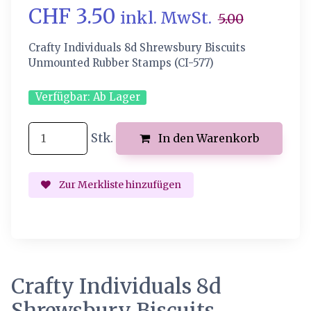
CHF 3.50
inkl. MwSt.
5.00
Crafty Individuals 8d Shrewsbury Biscuits
Unmounted Rubber Stamps (CI-577)
Verfügbar:
Ab Lager
Stk.
In den Warenkorb
Zur Merkliste hinzufügen
Crafty Individuals 8d
Shrewsbury Biscuits