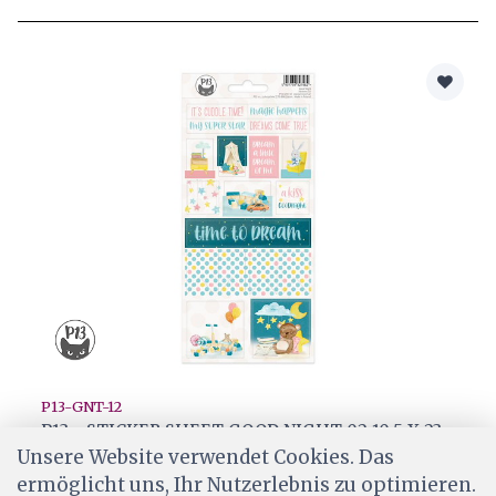
P13-GNT-12
P13 - STICKER SHEET GOOD NIGHT 02,10,5 X 23
CM
Unsere Website verwendet Cookies. Das
ermöglicht uns, Ihr Nutzerlebnis zu optimieren.
CHF 0.35
0.50