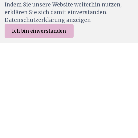
Indem Sie unsere Website weiterhin nutzen,
Ab Lager
erklären Sie sich damit einverstanden.
Datenschutzerklärung anzeigen
Ich bin einverstanden
0
Merkliste
Menu
CHF 0.00
CC-CB-F12
WARM BREEZE - CARDBOARD DIE CUTS