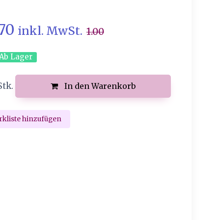
.70
inkl. MwSt.
1.00
Ab Lager
Stk.
In den Warenkorb
kliste hinzufügen