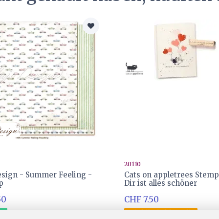
20110
sign - Summer Feeling -
Cats on appletrees Stemp
p
Dir ist alles schöner
50
CHF 7.50
er
Wird für dich bestellt