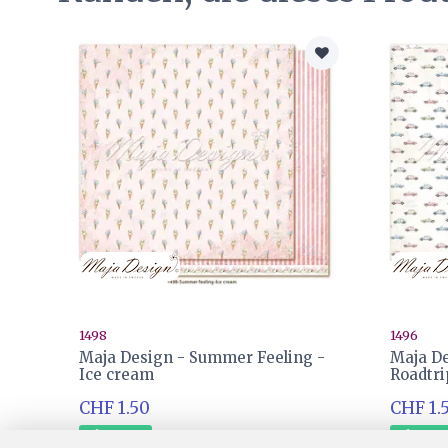
1498
1496
Maja Design - Summer Feeling -
Maja De
Ice cream
Roadtri
CHF 1.50
CHF 1.
Ab Lager
Ab Lag