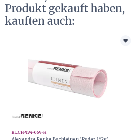
Produkt gekauft haben,
kauften auch:
BL.CH-TM-069-H
Alexandra Renke Buchleinen 'Puder 162g'