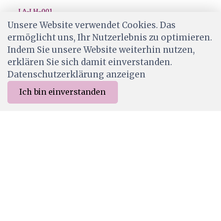
LA-LH-001
Lilly-Art Designpapier Lighthouse 1
Unsere Website verwendet Cookies. Das
ermöglicht uns, Ihr Nutzerlebnis zu optimieren.
CHF 2.00
Indem Sie unsere Website weiterhin nutzen,
Ab Lager
erklären Sie sich damit einverstanden.
Datenschutzerklärung anzeigen
Ich bin einverstanden
0
Merkliste
Menu
CHF 0.00