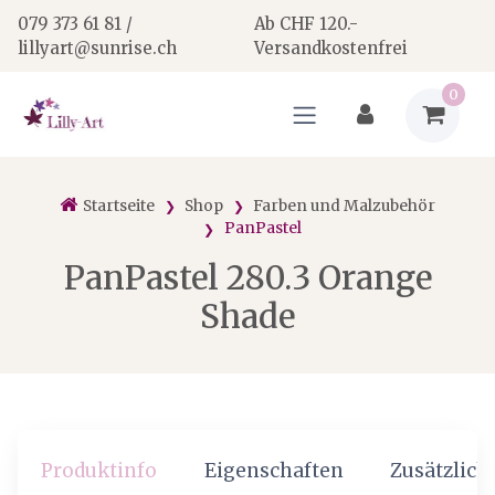
079 373 61 81 /
Ab CHF 120.-
lillyart@sunrise.ch
Versandkostenfrei
0
Startseite
Shop
Farben und Malzubehör
PanPastel
PanPastel 280.3 Orange
Shade
Produktinfo
Eigenschaften
Zusätzlich