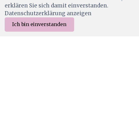
erklären Sie sich damit einverstanden.
Datenschutzerklärung anzeigen
Ich bin einverstanden
0
Merkliste
Menu
CHF 0.00
LSB 032
Lavinia Stamps Stencil Brush / Pinsel (Series 3)
CHF 5.50
Ab Lager